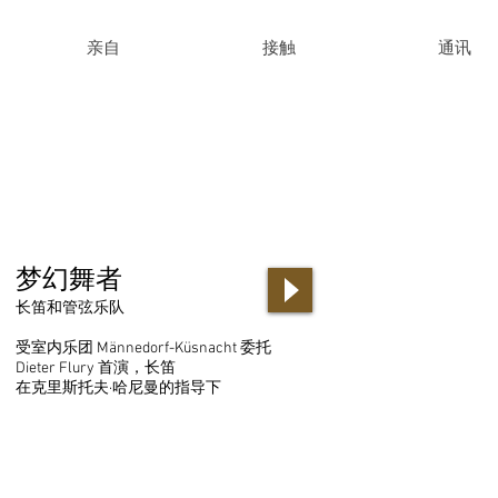
亲自
接触
通讯
梦幻舞者
长笛和管弦乐队
受室内乐团 Männedorf-Küsnacht 委托
Dieter Flury 首演，长笛
在克里斯托夫·哈尼曼的指导下