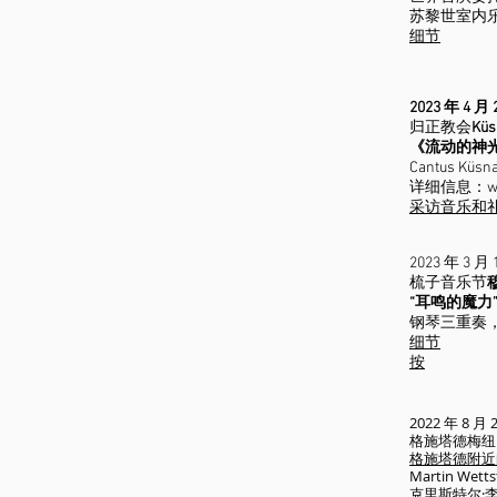
苏黎世室内乐
细节
2023 年 4 
归正教会
Küs
《流动的神
Cantus Kü
详细信息：
w
采访音乐和
2023 年 3 
梳子
音乐节
“耳鸣的魔力
钢琴三重奏
细节
按
2022 年 8 
格施塔德梅纽
格施塔德附近的 
Martin Wet
克里斯特尔·