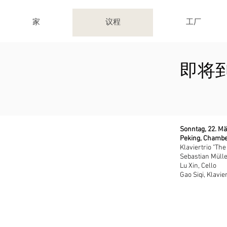
家
议程
工厂
即将
Sonntag, 22. Mä
Peking, Chambe
Klaviertrio "The
Sebastian Müller
Lu Xin, Cello
Gao Siqi, Klavie