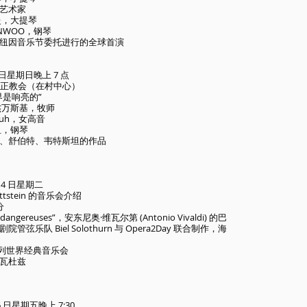
艺术家
曼，大提琴
UNWOO，钢琴
纽因音乐节委托进行的全球首演
21 日星期日晚上 7 点
，归正教会（在村中心）
界是响亮的”
杰万斯基，牧师
rfluh，女高音
坦，钢琴
、舒伯特、韦特斯坦的作品
月 14 日星期二
Wettstein 的音乐会介绍
分
ons dangereuses”，安东尼奥·维瓦尔第 (Antonio Vivaldi) 的巴
管弦乐队 Biel Solothurn 与 Opera2Day 联合制作，海
uz系列世界经典音乐会
瓦杜兹​
 6 日星期五晚上 7:30