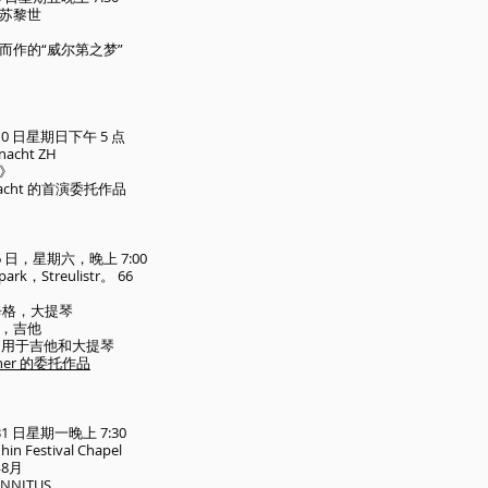
苏黎世
而作的“威尔第之梦”
月 10 日星期日下午 5 点
acht ZH
》
snacht 的首演委托作品
月 6 日，星期六，晚上 7:00
rk，Streulistr。 66
辛格，大提琴
，吉他
UA 用于吉他和大提琴
ischer 的委托作品
 31 日星期一晚上 7:30
in Festival Chapel
年8月
NNITUS