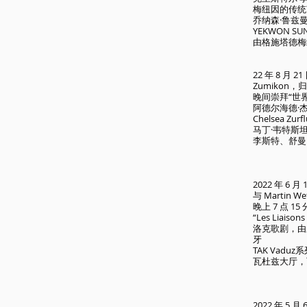
梅纽因的传统
乔纳森·鲁兹
YEKWON S
由格施塔德梅
22 年 8 月 
Zumikon
晚间崇拜“世
阿德尔海德·
Chelsea Zu
马丁·韦特斯
李斯特、舒曼
2022 年 6 
与 Martin 
晚上 7 点 15 
“Les Liais
洛克歌剧，由剧院
牙
TAK Vad
瓦杜兹大厅，
2022 年 5 月