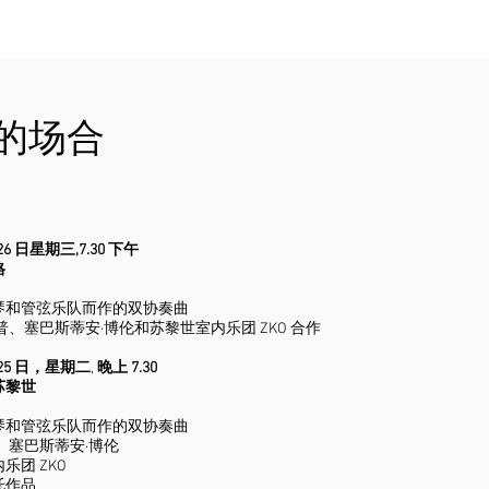
的场合
月 26 日星期三
,7.30 下午
格
》
琴和管弦乐队而作的双协奏曲
普、塞巴斯蒂安·博伦和苏黎世室内乐团 ZKO 合作
月 25 日，星期二
,
晚上 7.30
苏黎世
》
琴和管弦乐队而作的双协奏曲
、塞巴斯蒂安·博伦
乐团 ZKO
托作品