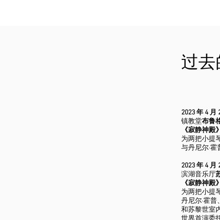
过去
2023 年 4 
镇教堂
布鲁
《寂静神殿
为两把小提
与丹尼尔·霍
2023 年 4 
滨湖音乐厅
《寂静神殿
为两把小提
丹尼尔·霍普
和苏黎世室内
世界首演委