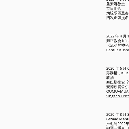
圣安娜教堂，
节日汇合
为弦乐四重奏
四次正弦提名
2022 年 4 
归正教会 Küsn
《流动的神光
Cantus Kü
2020 年 6 
苏黎世，Kluspa
取消
塞巴斯蒂安·
安德烈费舍尔
​OUMUAM
Singer & F
2020 年 8 月
Gstaad Menuh
推迟到2022
钢琴三重奏 TI