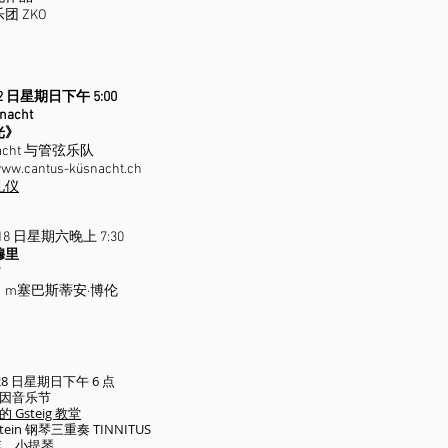
团 ZKO
月 2 日星期日下午 5:00
nacht
光》
snacht 与管弦乐队
ww.cantus-k
üsnacht.ch
礼仪
月 18 日星期六晚上 7:30
穆里
”
，m
塞巴斯蒂安·博伦
月 28 日星期日下午 6 点
因音乐节
Gsteig 教堂
tstein 钢琴三重奏 TINNITUS
李，小提琴