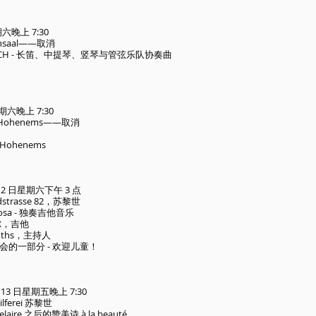
期六晚上 7:30
ensaal——取消
AUSCH - 长笛、中提琴、竖琴与管弦乐队协奏曲
星期六晚上 7:30
ll Hohenems——取消
ohenems
 月 2 日星期六下午 3 点
dstrasse 82，苏黎世
igiosa - 独奏吉他音乐
尔，吉他
ffiths，主持人​
会的一部分 - 欢迎儿童！
月 13 日星期五晚上 7:30
Hilferei 苏黎世
delaire 之后的赞美诗 à la beauté