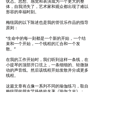
状态。思想、感觉和表演成为一个更大的整
体，自我消失了，艺术家和观众都出现了难以
形容的幸福时刻。
梅纽因的以下陈述也是我的管弦乐作品的指导
原则：
“生命中的每一刻都是一个新的开始，一个结
束和一个开始，一个线程的汇合和一个发
散。”
在我的工作开始时，我们听到这样一条线，在
小提琴的顶部开口弦上，一条细细的、轻微脉
动的声音线。然后该线程开始发散并分成更多
线程。
这篇文章有点像一系列不同的瑜伽练习，取自
梅纽因的朋友艾扬格的名著《瑜伽之光》：
紧张感在数次爆发中累积，在数次波动中，这
种紧张感被保持，然后以一种美妙的放松感释
放。这也是音乐流之类的东西变得引人注目的
时刻。
在乐曲的最后，声音重新聚焦成一条声音——