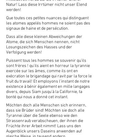
Natur! Lass diese Irrtümer nicht unser Elend
werden!
Que toutes ces petites nuances qui distinguent
les atomes appelés hommes ne soient pas des
signaux de haine et de persécution.
Dass alle diese kleinen Abweichungen der
Atome, die sich Menschen nennen, nicht
Losungszeichen des Hasses und der
Verfolgung werden!
Puissent tous les hommes se souvenir qu'ils
sont frères ! qu'ils aient en horreur la tyrannie
exercée sur les âmes, comme ils ont en
exécration le brigandage qui ravit par la force le
fruit du travail! Et employons l'instant de notre
existence à bénir également en mille langages
divers, depuis Siam jusqu'à la Californie, ta
bonté qui nous a donné cet instant.
Möchten doch alle Menschen sich erinnern,
dass sie Brüder sind! Möchten sie doch alle
Tyrannei über die Seele ebenso wie den
Strassenraub verabscheuen, der ihnen die
Früchte ihrer Arbeit nimmt! Lass uns den
Augenblick unsers Daseins anwenden auf
gleiche Weise, in tausend andern,