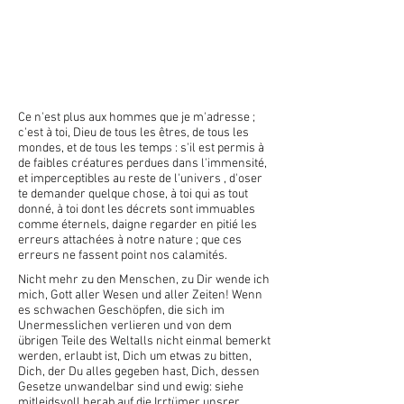
Prière à Dieu
Voltaire: Traité sur la Tolérance (1763) –
Auszug
Ce n'est plus aux hommes que je m'adresse ;
c'est à toi, Dieu de tous les êtres, de tous les
mondes, et de tous les temps : s'il est permis à
de faibles créatures perdues dans l'immensité,
et imperceptibles au reste de l'univers , d'oser
te demander quelque chose, à toi qui as tout
donné, à toi dont les décrets sont immuables
comme éternels, daigne regarder en pitié les
erreurs attachées à notre nature ; que ces
erreurs ne fassent point nos calamités.
Nicht mehr zu den Menschen, zu Dir wende ich
mich, Gott aller Wesen und aller Zeiten! Wenn
es schwachen Geschöpfen, die sich im
Unermesslichen verlieren und von dem
übrigen Teile des Weltalls nicht einmal bemerkt
werden, erlaubt ist, Dich um etwas zu bitten,
Dich, der Du alles gegeben hast, Dich, dessen
Gesetze unwandelbar sind und ewig: siehe
mitleidsvoll herab auf die Irrtümer unsrer