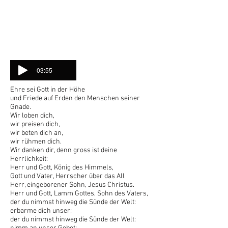
sedes ad dexteram Patris, miserere
nobis.
Quoniam Tu solus Sanctus, Tu solus
Dominus,
Tu solus Altissimus.
-03:55
Ehre sei Gott in der Höhe
und Friede auf Erden den Menschen seiner
Gnade.
Wir loben dich,
wir preisen dich,
wir beten dich an,
wir rühmen dich.
Wir danken dir, denn gross ist deine
Herrlichkeit:
Herr und Gott, König des Himmels,
Gott und Vater, Herrscher über das All
Herr, eingeborener Sohn, Jesus Christus.
Herr und Gott, Lamm Gottes, Sohn des Vaters,
der du nimmst hinweg die Sünde der Welt:
erbarme dich unser;
der du nimmst hinweg die Sünde der Welt: