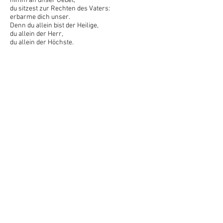
nimm an unser Gebet;
du sitzest zur Rechten des Vaters:
erbarme dich unser.
Denn du allein bist der Heilige,
du allein der Herr,
du allein der Höchste.
Die Ringe
Gotthold Ephraim Lessing: Nathan der
Weise – Ringparabel (1779)
Sultan, Tenor
Die Ringe! – Spiele nicht mit mir! – Ich
dächte, Dass die Religionen, die ich dir
Genannt, doch wohl zu unterscheiden
wären. Bis auf die Kleidung, bis auf
Speis' und Trank!
Nathan, Bass
Und nur von Seiten ihrer Gründe nicht.
Denn gründen alle sich nicht auf
Geschichte? Geschrieben oder
überliefert! – Und Geschichte muss doch
wohl allein auf Treu