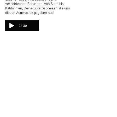
verschiednen Sprachen, von Siam bis
Kalifornien, Deine Güte zu preisen, die uns
diesen Augenblick gegeben hat!
-04:30
Gloria
Gloria in excelsis Deo
et in terra pax hominibus bonae
voluntatis. Laudamus te,
benedicimus te,
adoramus te,
glorificamus te.
Gratias agimus tibi propter magnam
gloriam tuam, Domine Deus, Rex
caelestis,
Deus pater omnipotens.
Domine Fili unigenite, Iesu Christe,
Domine Deus,Agnus Dei, Filius Patris;
qui tollis peccata mundi, miserere nobis;
qui tollis peccata mundi,
suscipe deprecationem nostram; qui