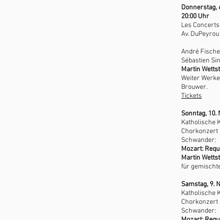
Donnerstag, 
20:00 Uhr
Les Concerts
Av. DuPeyrou
André Fischer
Sébastien Sin
Martin Wetts
Weiter Werke 
Brouwer.
Tickets
Sonntag, 10.
Katholische 
Chorkonzert 
Schwander:​
Mozart: Req
Martin Wetts
für gemischt
Samstag, 9. 
Katholische 
Chorkonzert 
Schwander:​
Mozart: Req