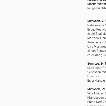
Martin Wetts
für gemischt
Mittwoch, 4.
Reformierte 
Brugg Festiva
Josef Špače
Matthew Lipm
Anastasia Ko
Uxia Martine
Jekon Sunwoo
es erklang u.
Sonntag, 24.
Murikultur Fr
Sebastian tri
Huangci.
Es erklang u.
Mittwoch, 29
Villa Irnige
Klangbogen U
Elena Neff-Zh