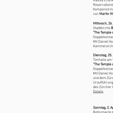
Raissa Zhunk
Reservatione
Komponist:in
von
Martin W
Mittwoch, 26.
Stadtkirche
B
"The Temple o
Doppelkonzer
Mit Daniel Ho
Kammerorch
Dienstag, 25.
Tonhalle am
"The Temple o
Doppelkonzer
Mit Daniel H
und dem Zür
Uraufführung
des Zürcher
Details
Sonntag, 2. A
Reformierte 