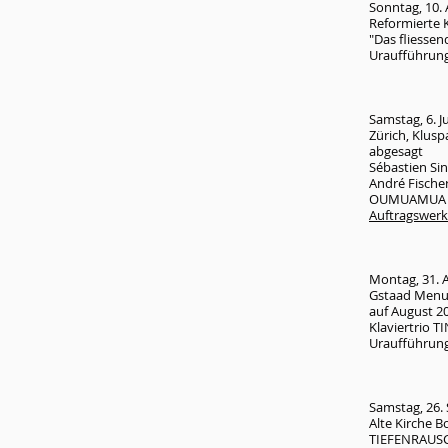
Sonntag, 10. 
Reformierte 
"Das fliessen
Uraufführung
Samstag, 6. 
Zürich, Kluspa
abgesagt
Sébastien Sin
André Fischer
​OUMUAMUA fü
Auftragswerk
Montag, 31. 
Gstaad Menuh
auf August 2
Klaviertrio 
Uraufführung
Samstag, 26.
Alte Kirche B
TIEFENRAUSCH