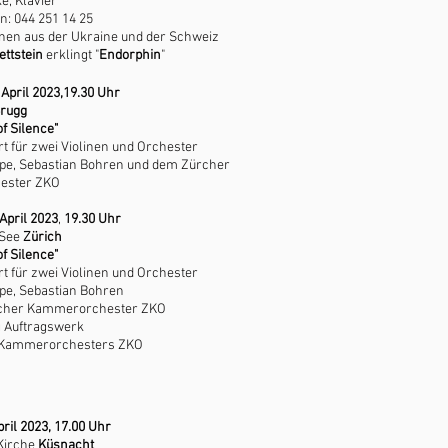
e, Klavier
n: 044 251 14 25
nen aus der Ukraine und der Schweiz
ettstein
erklingt "
Endorphin
"
 April 2023
,19.30 Uhr
rugg
f Silence"
t für zwei Violinen und Orchester
pe, Sebast
ian Bohren und dem Zürcher
ester ZKO
 April 2023
,
19.30 Uhr
 See
Zürich
f Silence"
t für zwei Violinen und Orchester
ope, Sebastian Bohren
cher Kammerorchester ZKO
 Auftragswerk
 Kammerorchesters ZKO
pril 2023, 17.00 Uhr
Kirche
Küsnacht