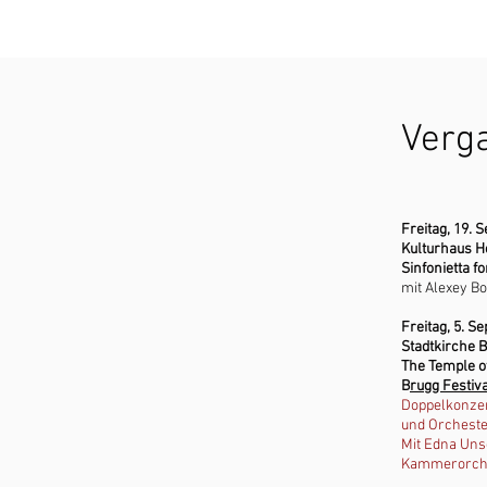
Verg
Freitag, 19. 
Kulturhaus He
Sinfonietta f
mit Alexey B
Freitag, 5. S
Stadtkirche 
The Temple o
B
rugg Festiv
Doppelkonzert
und Orchest
Mit Edna Uns
Kammerorch