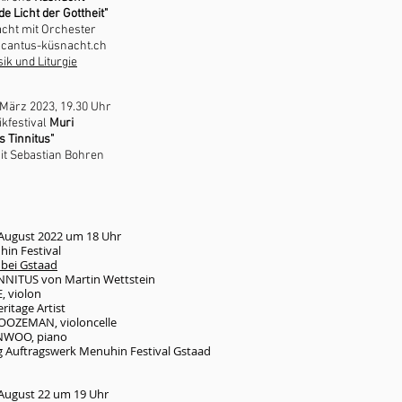
de Licht der Gottheit"
cht mit Orchester
cantus-k
üsnacht.ch
ik und Liturgie
 März 2023, 19.30 Uhr
kfestival
Muri
s Tinnitus"
m
it Sebastian Bohren
 August 2022 um 18 Uhr
in Festival
 bei Gstaad
TINNITUS von Martin Wettstein
, violon
ritage Artist
OZEMAN, violoncelle
WOO, piano
 Auftragswerk Menuhin Festival Gstaad
 August 22 um 19 Uhr