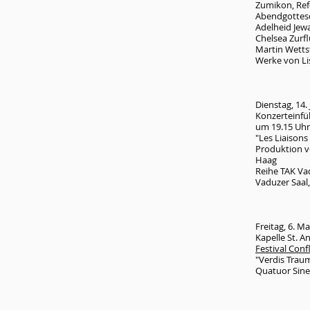
Zumikon, Ref
Abendgottesdi
Adelheid Jewa
Chelsea Zurf
Martin Wettst
Werke von Li
Dienstag, 14.
Konzerteinfü
um 19.15 Uhr
"Les Liaisons
Produktion v
Haag
Reihe TAK Va
Vaduzer Saal,
Freitag, 6. M
Kapelle St. A
Festival Con
"Verdis Traum
Quatuor Sin