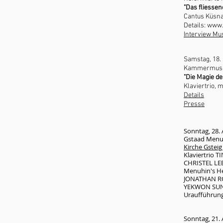
"Das fliessen
Cantus Küsna
Details:
www.
Interview Mus
Samstag, 18.
Kamme
rmusi
"Die Magie de
Klaviertrio, 
Details
Presse
Sonntag, 28.
Gstaad Menuh
Kirche Gsteig
Klaviertrio 
CHRISTEL LEE
Menuhin's He
JONATHAN RO
YEKWON SUN
Uraufführung
Sonntag, 21.