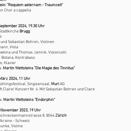
tein: "Requiem aeternam - Traumzeit"
en Chor a cappella
 September 2024, 19.30 Uhr
Stadtkirche
Brugg
l​
k
und
Sebastian Bohren,
Violinen
ann, Viola
bekina und Thomas Jamnik, Violoncelli
z Botana, Kontrabass
, Klavier
a.
Martin Wettsteins "Die Magie des Tinnitus"
 März 2024, 11 Uhr
ühlingsfestival, Singisensaal,
Muri
AG
fft Claire! Konzert Nr. 4. Mit Sebastian Bohren und Claire
a.
Martin Wettsteins "Endorphin"
. November 2023, 19 Uhr
r, Schneckenmannstrasse 8, 8044
Zürich
kraine - Schweiz
unke, Violine