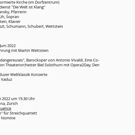
ormierte Kirche (im Dorfzentrum)
enst "Die Welt ist Klang"
nsky, Pfarrerin
lüh, Sopran
ein, Klavier
szt, Schumann, Schubert, Wettstein
 Juni 2022
hrung mit Martin Wettstein
 dangereuses", Barockoper von Antonio Vivaldi, Eine Co-
on Theaterorchester Biel Solothurn mit Opera2Day, Den
duzer Weltklassik Konzerte
 Vaduz​
ai 2022 um 19.30 Uhr
nna, Zürich
fluence
" für Streichquartett
e Nomine