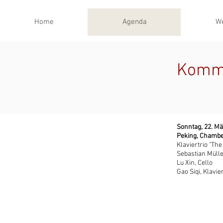
Home
Agenda
W
Komm
Sonntag, 22. Mä
Peking, Chambe
Klaviertrio "The
Sebastian Müller
Lu Xin, Cello
Gao Siqi, Klavie