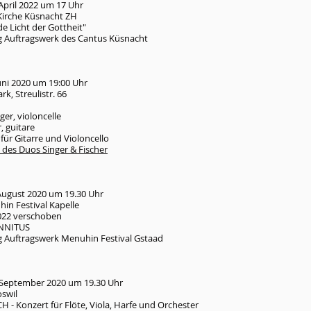
April 2022 um 17 Uhr
Kirche Küsnacht ZH
de Licht der Gottheit"
 Auftragswerk des Cantus Küsnacht
Juni 2020 um 19:00 Uhr
rk, Streulistr. 66
ger, violoncelle
, guitare
r Gitarre und Violoncello
 des Duos Singer & Fischer
August 2020 um 19.30 Uhr
in Festival Kapelle
022 verschoben
TINNITUS
 Auftragswerk Menuhin Festival Gstaad
 September 2020 um 19.30 Uhr
oswil
 - Konzert für Flöte, Viola, Harfe und Orchester