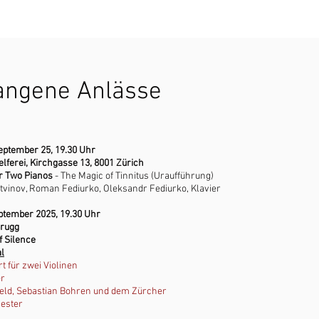
angene Anlässe
September 25, 19.30 Uhr
lferei, Kirchgasse 13, 8001 Zürich​
or Two Pianos
- The Magic of Tinnitus (Uraufführung)
otvinov, Roman Fediurko, Oleksandr Fediurko, Klavier
eptember 2025, 19.30 Uhr
Brugg
f Silence
al
 für zwei Violinen
er
eld, Sebastian Bohren und dem Zürcher
ester